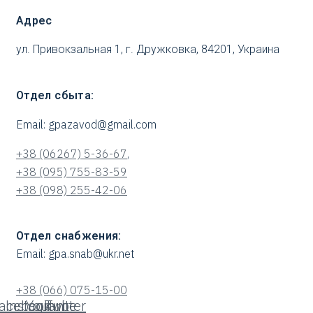
Адрес
ул. Привокзальная 1, г. Дружковка, 84201, Украина
Отдел сбыта:
Email: gpazavod@gmail.com
+38 (06267) 5-36-67
,
+38 (095) 755-83-59
+38 (098) 255-42-06
Отдел снабжения:
Email: gpa.snab@ukr.net
+38 (066) 075-15-00
acebook-
Instagram
Youtube
Twitter